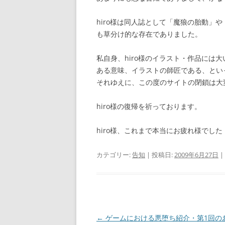
hiro様は同人誌として「魔狼の胎動」や
も草分け的な存在でありました。
私自身、hiro様のイラスト・作品に
ある意味、イラストの師匠である、とい
それゆえに、この度のサイトの閉鎖は大
hiro様の復帰を祈っております。
hiro様、これまで本当にお疲れ様でした
カテゴリー:
告知
| 投稿日:
2009年6月27日
|
投
←
ゲームにおける悪堕ち紹介・第1回の