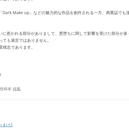
「Dark Make up」などの魅力的な作品を創作される一方、商業誌
は大いに惹かれる部分がありまして、悪堕ちに関して影響を受けた部分が多
っても過言ではありません。
変残念であります。
！
投稿者:
緋風
おまけ2