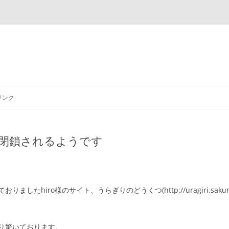
リンク
閉鎖されるようです
たhiro様のサイト、うらぎりのどうくつ(http://uragiri.sakur
り驚いております。