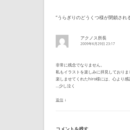
稿
ナ
“
うらぎりのどうくつ様が閉鎖され
ビ
ゲ
ー
アクノス所長
2009年6月29日 23:17
シ
ョ
ン
非常に残念でなりません。
私もイラストを楽しみに拝見しておりま
楽しませてくれたhiro様には、心より
…少し泣く
↓
返信
コメントを残す