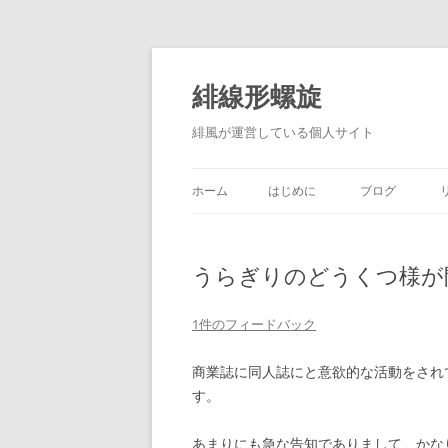
コ
ン
テ
緋線形螺旋
ン
ツ
へ
緋風が運営している個人サイト
ス
キ
ッ
プ
ホーム
はじめに
ブログ
うらぎりのどうくつ様が
1件のフィードバック
商業誌に同人誌にと意欲的な活動をされておりまし
す。
あまりにも急な告知でありまして、かな