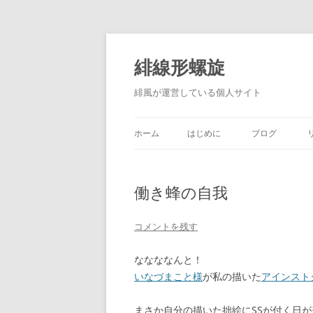
コ
ン
テ
緋線形螺旋
ン
ツ
へ
緋風が運営している個人サイト
ス
キ
ッ
プ
ホーム
はじめに
ブログ
働き蜂の自我
コメントを残す
ななななんと！
いなづまこと様
が私の描いた
アインスト
まさか自分の描いた拙絵にSSが付く日