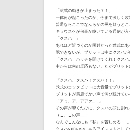
「弐式の動きが止まった？！」
一体何が起こったのか、今まで激しく攻
普通ならここでなんらかの罠を疑うとこ
キョウスケが何事か喚いている通信が入
「クスハ！」
あれほど近づくのが困難だった弐式にあ
認できないが、ブリットは中にクスハが
「クスハ！ハッチを開けてくれ！クスハ
中からは何の反応もない。だがブリット
『クスハ、クスハ！クスハ！！』
弐式のコックピットに大音量でブリット
ブリットが馬鹿でかい声で叫び続けてい
「アゥ、ア、アアァ……」
その声が響くたびに、クスハの頭に割れ
（こ、この声……
なんでこんなにも『私』を苦しめる……
クスハの心の中にあるアインストとして