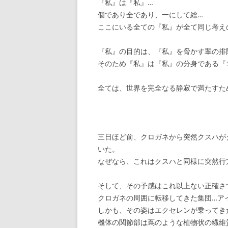
『私』は『私』…
個であり全であり、一にして総…
ここにいる全ての『私』が全て同じ考え
『私』の目的は、『私』を脅かす輩の排
そのため『私』は『私』の分身である『
全ては、世界を完全なる静寂で満たすた
三日ほど前、クロガネから突然クスハが
いた。
なぜなら、これはクスハと同様に突然行
そして、その予感はこれ以上ない正確さ
クロガネの周囲に転移してきた集団…ア
しかも、その姿はエクセレンが乗ってき
機体の関節部は蔦のような植物状の繊維