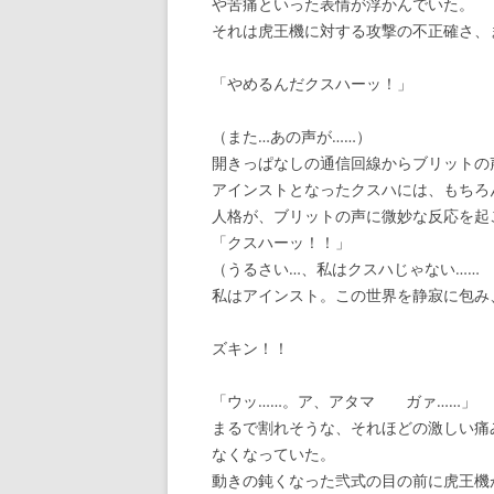
や苦痛といった表情が浮かんでいた。
それは虎王機に対する攻撃の不正確さ、
「やめるんだクスハーッ！」
（また…あの声が……）
開きっぱなしの通信回線からブリットの
アインストとなったクスハには、もちろ
人格が、ブリットの声に微妙な反応を起
「クスハーッ！！」
（うるさい…、私はクスハじゃない……
私はアインスト。この世界を静寂に包み
ズキン！！
「ウッ……。ア、アタマ ガァ……」
まるで割れそうな、それほどの激しい痛
なくなっていた。
動きの鈍くなった弐式の目の前に虎王機