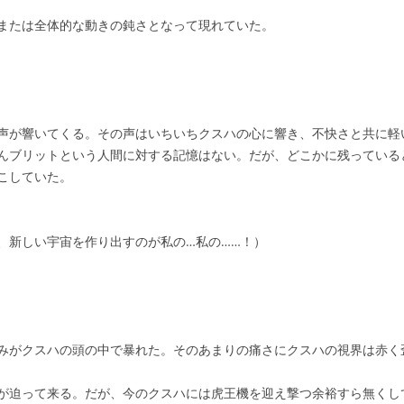
または全体的な動きの鈍さとなって現れていた。
声が響いてくる。その声はいちいちクスハの心に響き、不快さと共に軽
んブリットという人間に対する記憶はない。だが、どこかに残っている
こしていた。
、新しい宇宙を作り出すのが私の…私の……！）
みがクスハの頭の中で暴れた。そのあまりの痛さにクスハの視界は赤く
が迫って来る。だが、今のクスハには虎王機を迎え撃つ余裕すら無くし