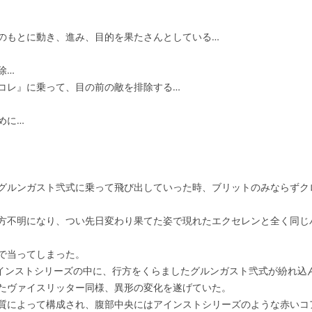
のもとに動き、進み、目的を果たさんとしている…
除…
コレ』に乗って、目の前の敵を排除する…
めに…
グルンガスト弐式に乗って飛び出していった時、ブリットのみならずク
方不明になり、つい先日変わり果てた姿で現れたエクセレンと全く同じ
で当ってしまった。
インストシリーズの中に、行方をくらましたグルンガスト弐式が紛れ込
たヴァイスリッター同様、異形の変化を遂げていた。
質によって構成され、腹部中央にはアインストシリーズのような赤いコ