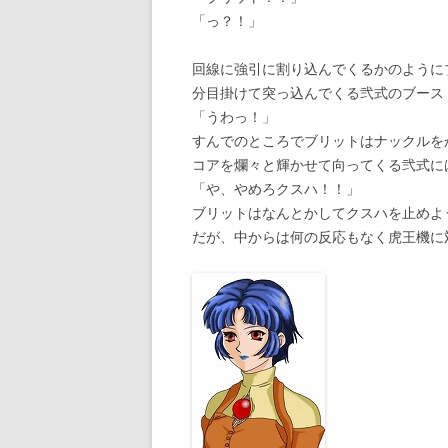
「っ？！」
回線に強引に割り込んでくるかのように
分目掛けて突っ込んでくる弐式のブース
「うわっ！」
すんでのところでブリットはナックルを
コアを爛々と輝かせて向ってくる弐式に
「や、やめろクスハ！！」
ブリットはなんとかしてクスハを止めよ
だが、中からは何の反応もなく虎王機に