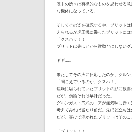
装甲の所々は有機的なものを思わせる意
な機体になっている。
そしてその姿を確認するや、ブリットは
えられるが虎王機に乗ったブリットには
「クスハッ！！」
ブリットは先ほどから微動だにしないグ
ギギ……
果たしてその声に反応したのか、グルン
「聞こえているのか、クスハ！」
焦燥に駆られていたブリットの顔に歓喜
だが、勿論それは早計だった。
グルンガスト弐式のコアが無気味に赤く
考えてみれば当たり前だ。先ほど立ちは
だが、喜びで浮かれたブリットはそのこ
「ブリット！！」