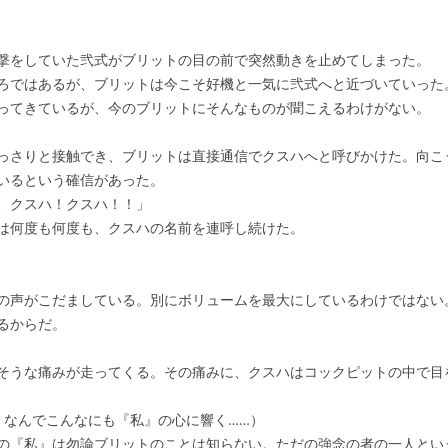
撃をしていた弐式がブリットの目の前で突然動きを止めてしまった。
ろではあるが、ブリットは今こそ好機と一気に弐式へと近づいていった
ってきているが、今のブリットにそんなものが聞こえるわけがない。
っさりと接触でき、ブリットは直接通信でクスハへと呼びかけた。向こ
いるという確信があった。
、クスハ！クスハ！！」
は何度も何度も、クスハの名前を連呼し続けた。
の声がこだましている。別にボリュームを最大にしているわけではない
るからだ。
そうな痛みが走ってくる。その痛みに、クスハはコックピットの中で目
。なんでこんなにも『私』の心に響く……）
の『私』は勿論ブリットのことは知らない。ただの強念の者の一人とい