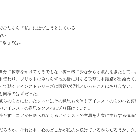
でひたすら『私』に近づこうとしている…
ない…
するものは…
自分に攻撃をかけてくるでもない虎王機に少なからず混乱をきたしてい
も伝わり、ブリットのみならず他の皆に対する攻撃にも躊躇が出始めて
って動くアインストシリーズに躊躇や混乱といったことはありえない。
も同様のはずだった。
彼らのもとに赴いたクスハはその意思も肉体もアインストのものへと変
のアインストの意思をクスハに送り届けていた。
持たず、コアから送られてくるアインストの意思を忠実に実行する傀儡
だろうか。それとも、心のどこかが抵抗を続けているからだろうか、ク